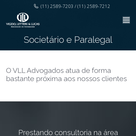
(11) 2589-7203 / (11) 2589-7212
Societário e Paralegal
O VLL Advogados atua de forma
bastante próxima aos nossos clientes
Prestando consultoria na área