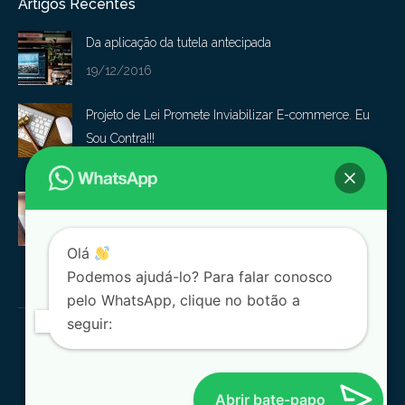
Artigos Recentes
Da aplicação da tutela antecipada
19/12/2016
Projeto de Lei Promete Inviabilizar E-commerce. Eu
Sou Contra!!!
19/12/2016
Requisitos básicos que devem constar nas condições
de uso de seu site.
Olá
19/12/2016
Podemos ajudá-lo? Para falar conosco
pelo WhatsApp, clique no botão a
seguir:
Copyright © 2022 - Vigido, Lettieri & Lucas Sociedade de
Abrir bate-papo