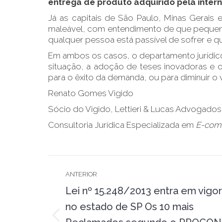
entrega de produto adquirido pela intern
Já as capitais de São Paulo, Minas Gerai
maleável, com entendimento de que pequen
qualquer pessoa está passível de sofrer e qu
Em ambos os casos, o departamento jurídico 
situação, a adoção de teses inovadoras e o 
para o êxito da demanda, ou para diminuir o 
Renato Gomes Vigido
Sócio do Vigido, Lettieri & Lucas Advogados
Consultoria Jurídica Especializada em
E-com
Navegação
ANTERIOR
de
Lei nº 15.248/2013 entra em vigor
post:
no estado de SP Os 10 mais
Post