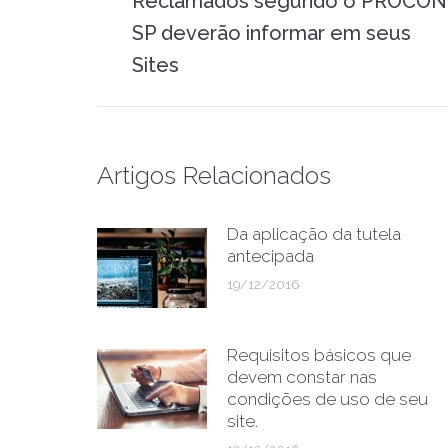
Reclamados segundo o PROCON
anterior:
SP deverão informar em seus
Sites
Artigos Relacionados
Da aplicação da tutela
antecipada
19/12/2016
Requisitos básicos que
devem constar nas
condições de uso de seu
site.