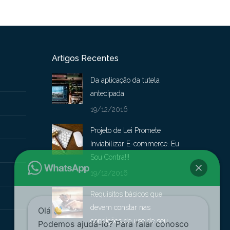
Artigos Recentes
Da aplicação da tutela
antecipada
19/12/2016
Projeto de Lei Promete
Inviabilizar E-commerce. Eu
Sou Contra!!!
19/12/2016
Requisitos básicos que
devem constar nas
Olá
condições de uso de seu
Podemos ajudá-lo? Para falar conosco