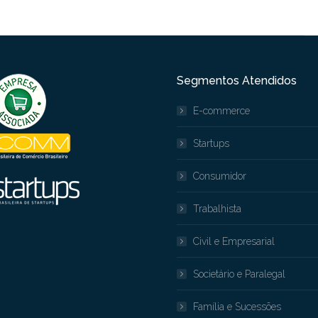
Segmentos Atendidos
E-commerce
Startups
Consumidor
Trabalhista
Civil e Empresarial
Societário e Paralegal
Família e Sucessões