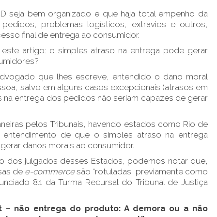
D seja bem organizado e que haja total empenho da
pedidos, problemas logísticos, extravios e outros,
sso final de entrega ao consumidor.
 este artigo: o simples atraso na entrega pode gerar
sumidores?
advogado que lhes escreve, entendido o dano moral
ssoa, salvo em alguns casos excepcionais (atrasos em
s na entrega dos pedidos não seriam capazes de gerar
aneiras pelos Tribunais, havendo estados como Rio de
o entendimento de que o simples atraso na entrega
e gerar danos morais ao consumidor.
hado dos julgados desses Estados, podemos notar que,
sas de
e-commerce
são “rotuladas” previamente como
unciado 8.1 da Turma Recursal do Tribunal de Justiça
et – não entrega do produto: A demora ou a não