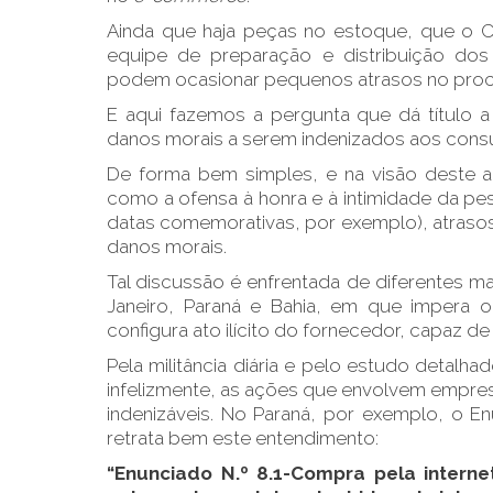
Ainda que haja peças no estoque, que o C
equipe de preparação e distribuição dos 
podem ocasionar pequenos atrasos no proce
E aqui fazemos a pergunta que dá título a
danos morais a serem indenizados aos con
De forma bem simples, e na visão deste 
como a ofensa à honra e à intimidade da pe
datas comemorativas, por exemplo), atraso
danos morais.
Tal discussão é enfrentada de diferentes m
Janeiro, Paraná e Bahia, em que impera 
configura ato ilícito do fornecedor, capaz d
Pela militância diária e pelo estudo detal
infelizmente, as ações que envolvem empre
indenizáveis. No Paraná, por exemplo, o En
retrata bem este entendimento:
“Enunciado N.º 8.1-Compra pela intern