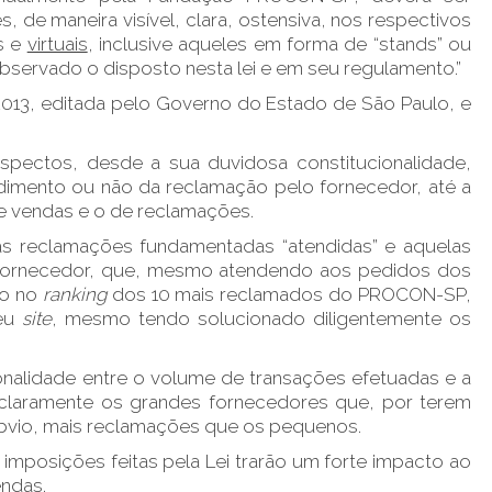
de maneira visível, clara, ostensiva, nos respectivos
s e
virtuais
, inclusive aqueles em forma de “stands” ou
bservado o disposto nesta lei e em seu regulamento.”
/2013, editada pelo Governo do Estado de São Paulo, e
aspectos, desde a sua duvidosa constitucionalidade,
endimento ou não da reclamação pelo fornecedor, até a
de vendas e o de reclamações.
 as reclamações fundamentadas “atendidas” e aquelas
 o fornecedor, que, mesmo atendendo aos pedidos dos
do no
ranking
dos 10 mais reclamados do PROCON-SP,
seu
site
, mesmo tendo solucionado diligentemente os
nalidade entre o volume de transações efetuadas e a
claramente os grandes fornecedores que, por terem
bvio, mais reclamações que os pequenos.
imposições feitas pela Lei trarão um forte impacto ao
endas.