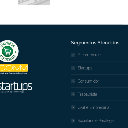
Segmentos Atendidos
E-commerce
Startups
Consumidor
Trabalhista
Civil e Empresarial
Societário e Paralegal