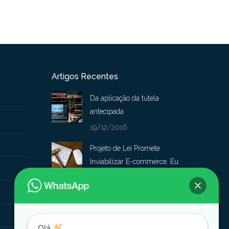
Artigos Recentes
Da aplicação da tutela
antecipada
19/12/2016
Projeto de Lei Promete
Inviabilizar E-commerce. Eu
Sou Contra!!!
19/12/2016
Requisitos básicos que
devem constar nas
Olá