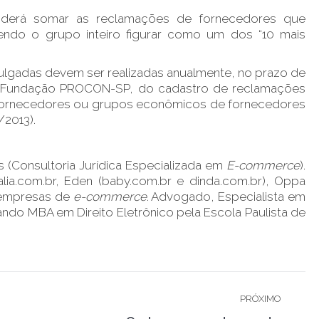
derá somar as reclamações de fornecedores que
ndo o grupo inteiro figurar como um dos “10 mais
vulgadas devem ser realizadas anualmente, no prazo de
pela Fundação PROCON-SP, do cadastro de reclamações
) fornecedores ou grupos econômicos de fornecedores
/2013).
 (Consultoria Jurídica Especializada em
E-commerce
).
lia.com.br, Eden (baby.com.br e dinda.com.br), Oppa
 empresas de
e-commerce
. Advogado, Especialista em
ando MBA em Direito Eletrônico pela Escola Paulista de
PRÓXIMO