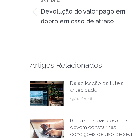
ANTERIOR
post:
Devolução do valor pago em
Post
dobro em caso de atraso
anterior:
Artigos Relacionados
Da aplicação da tutela
antecipada
19/12/2016
Requisitos básicos que
devem constar nas
condições de uso de seu